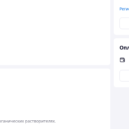
Реги
Опл
рганических растворителях.