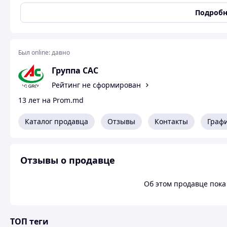
Температура плавления : 144～145℃ Температу́ра кипе́ни
Подробн
Был online:
давно
Группа CAC
Рейтинг не сформирован
13 лет на Prom.md
Каталог продавца
Отзывы
Контакты
Граф
Отзывы о продавце
Об этом продавце пока 
ТОП теги