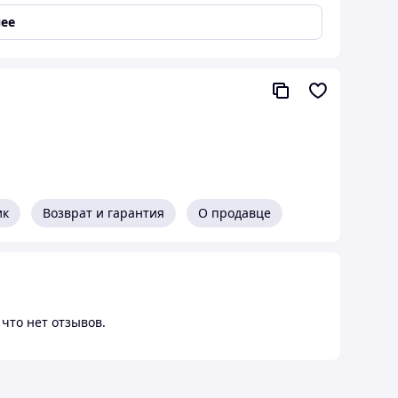
я: 270℃
ее
ик
Возврат и гарантия
О продавце
что нет отзывов.