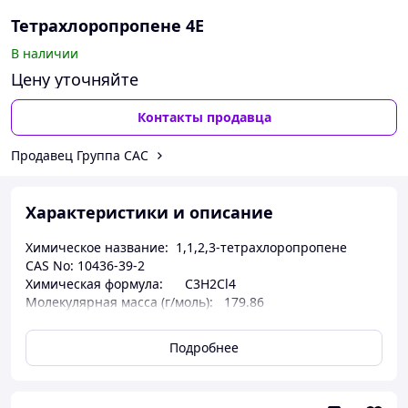
Тетрахлоропропене 4E
В наличии
Цену уточняйте
Контакты продавца
Продавец Группа CAC
Характеристики и описание
Химическое название: 1,1,2,3-тетрахлоропропене
CAS No: 10436-39-2
Химическая формула: C3H2Cl4
Молекулярная масса (г/моль): 179.86
Физическое состояние: Бесцветная или светло-желтая
жидкость
Подробнее
Температу́ра кипе́ния: 167.1℃
Эффективное содержание(сырой): ≥92% Эффективное
содержание(бутик): ≥98% Воды: ≤1.0 % Высококипящие