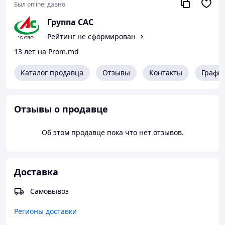
Был online:
давно
компоненты≤0.5 %
Группа CAC
Рейтинг не сформирован
13 лет на Prom.md
Каталог продавца
Отзывы
Контакты
Графи
Отзывы о продавце
Об этом продавце пока что нет отзывов.
Доставка
Самовывоз
Регионы доставки