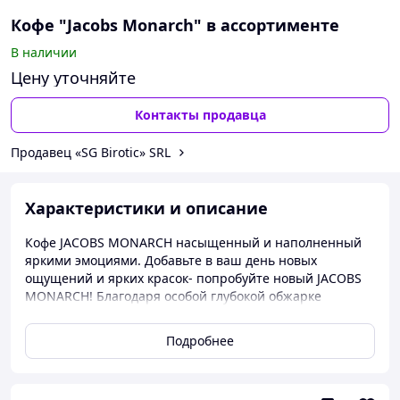
Кофе "Jacobs Monarch" в ассортименте
В наличии
Цену уточняйте
Контакты продавца
Продавец «SG Birotic» SRL
Характеристики и описание
Кофе JACOBS MONARCH насыщенный и наполненный
яркими эмоциями. Добавьте в ваш день новых
ощущений и ярких красок- попробуйте новый JACOBS
MONARCH! Благодаря особой глубокой обжарке
кофейных зерен JACOBS MONARCH взбодрит вас
терпким вкусом и насыщенным ароматом и создаст
Подробнее
настроение, которым хочется поделиться с близкими и
друзьями. Заварите в чашку кофе JACOBS MONARCH и
зарядите ваш день яркими эмоциями.