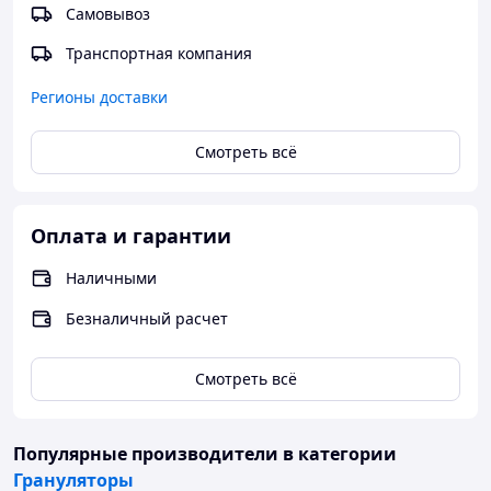
Самовывоз
Бункер АВМ 1,5
(живое дно)
и 3 транспортера
Гарантия 12 месяцев на все оборудование!
Транспортная компания
______________________________
Регионы доставки
Свяжитесь с нашими менеджерами и получите
подробнейшую информацию.
Смотреть всё
или на нашем сайте
Оплата и гарантии
Наличными
Безналичный расчет
Смотреть всё
Популярные производители
в категории
Грануляторы