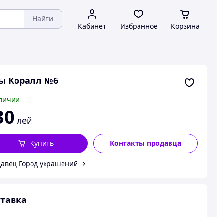
Найти
Кабинет
Избранное
Корзина
ы Коралл №6
личии
30
лей
Купить
Контакты продавца
авец Город украшений
тавка