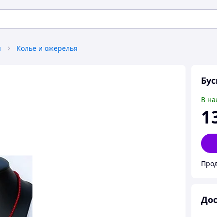
я
Колье и ожерелья
Бус
В на
1
Прод
Дос