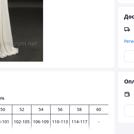
Дос
Реги
Опл
10%
50
52
54
56
58
60
8-101
102-105
106-109
110-113
114-117
-