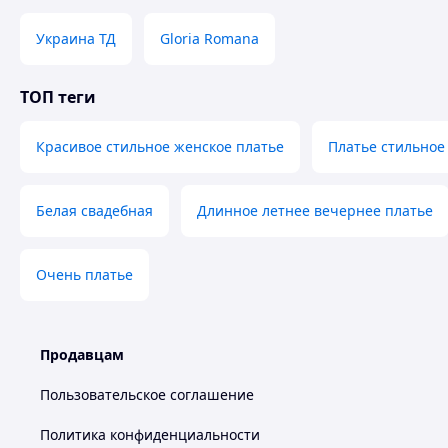
только приходился по вкусу своей обладательнице, но е
образом.
Украина ТД
Gloria Romana
Прекрасно понимая, какими важными являются платья для 
Черновцах, предлагает своим клиентам ознакомиться со 
ТОП теги
свадебные платья от производителя, а также Эксклюзивн
вы сможете ознакомиться с моделями высокого качества,
натурального шифона, искусно украшенными бисером или
Красивое стильное женское платье
Платье стильное
оптом или в единичном экземпляре, вы сможете воплотит
бракосочетании!
Белая свадебная
Длинное летнее вечернее платье
Очень платье
Продавцам
Пользовательское соглашение
Политика конфиденциальности