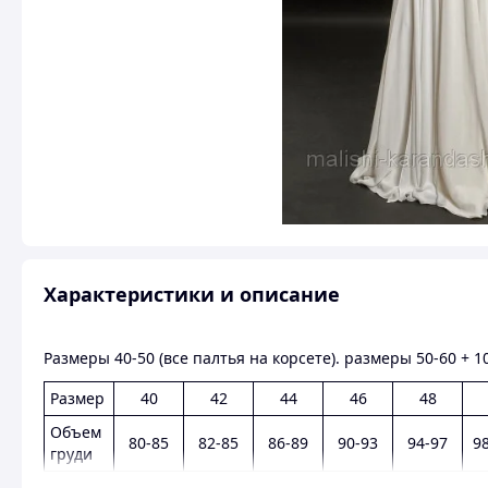
Характеристики и описание
Размеры 40-50 (все палтья на корсете). размеры 50-60 + 
Размер
40
42
44
46
48
Объем
80-85
82-85
86-89
90-93
94-97
9
груди
Объем