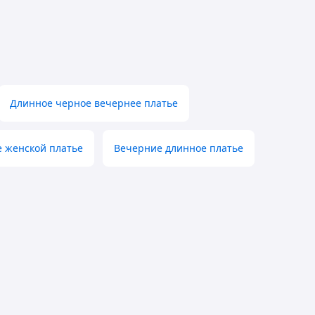
Длинное черное вечернее платье
 женской платье
Вечерние длинное платье