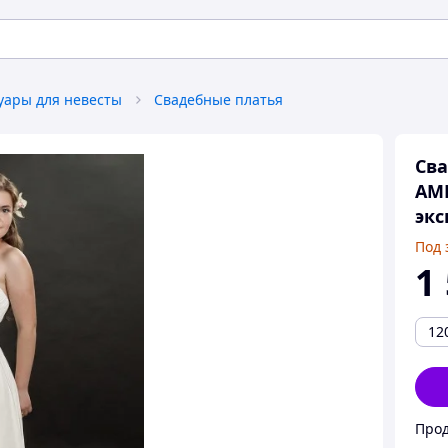
уары для невесты
Свадебные платья
Сва
АМП
экс
Под 
1
12
Про