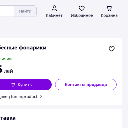
Найти
Кабинет
Избранное
Корзина
бесные фонарики
личии
5
лей
Купить
Контакты продавца
авец luminproduct
тавка