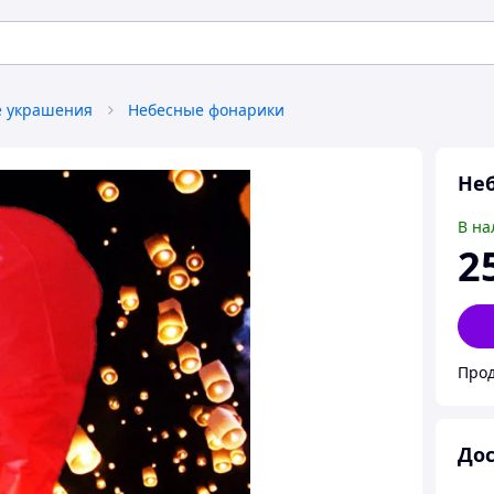
 украшения
Небесные фонарики
Не
В на
2
Прод
Дос