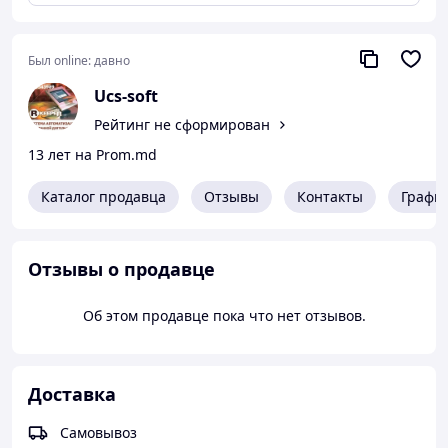
принтеров сервис-печати. Чековые принтеры
предназначены для печати финальных чеков и
кассовых отчетов. Принтеры сервис-печати
Был online:
давно
предназначены для печати заказов в подразделениях
(кухня, бар и т.п.).
Ucs-soft
Рейтинг не сформирован
13 лет на Prom.md
Каталог продавца
Отзывы
Контакты
Графи
Отзывы о продавце
Об этом продавце пока что нет отзывов.
Доставка
Самовывоз