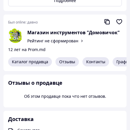
Подробнее
Комплектация - пуансон, матрица, держатель
матрицы, гаечный ключ, запасные колекторные
щетки, инструкция по эксплуатации.
Страна производитель - Россия.
Был online:
давно
Описание товара:
Магазин инструментов "Домовичок"
Ножницы ТИТАН ППН55-16 - просечные ножницы для
Рейтинг не сформирован
работ с листовой сталью, гофрированным листом,
листовым металлом различного профиля.
12 лет на Prom.md
Особенности и возможности модели:
Каталог продавца
Отзывы
Контакты
Графи
Бесступенчатая перестановка матрицы.
Поворот на 360° с фиксацией на 90°.
Новая компактная конструкция.
Быстрая замена щеток.
Отзывы о продавце
Об этом продавце пока что нет отзывов.
Доставка