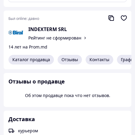
всех видах регулирования насос постоян- но
подстраивается под меняющуюся потребность
системы, что особенно проявляется при наличии в
Был online:
давно
системе термостатических вентилей и смесителей.
INDEXTERM SRL
Рейтинг не сформирован
14 лет на Prom.md
Каталог продавца
Отзывы
Контакты
Графи
Отзывы о продавце
Об этом продавце пока что нет отзывов.
Доставка
курьером