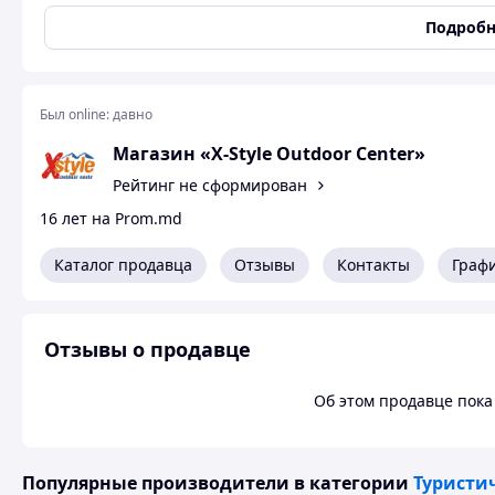
Используемое топливо: бензин, керосин или газ
Подробн
http://xstyle.md/shop/tourist-equipment/gas-burners-heate
Был online:
давно
Магазин «X-Style Outdoor Center»
Рейтинг не сформирован
16 лет на Prom.md
Каталог продавца
Отзывы
Контакты
Граф
Отзывы о продавце
Об этом продавце пока 
Популярные производители
в категории
Туристи