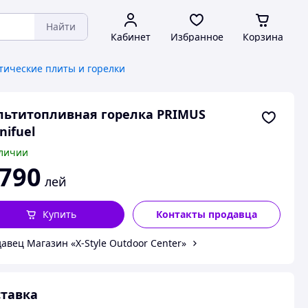
Найти
Кабинет
Избранное
Корзина
тические плиты и горелки
ьтитопливная горелка PRIMUS
ifuel
личии
 790
лей
Купить
Контакты продавца
авец Магазин «X-Style Outdoor Center»
тавка