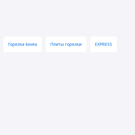
Горелка kovea
Плиты горелки
EXPRESS