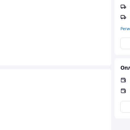
Реги
Опл