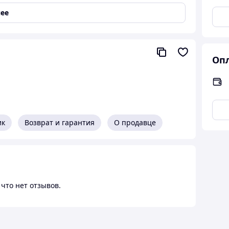
ее
 см;
Опл
ик
Возврат и гарантия
О продавце
что нет отзывов.