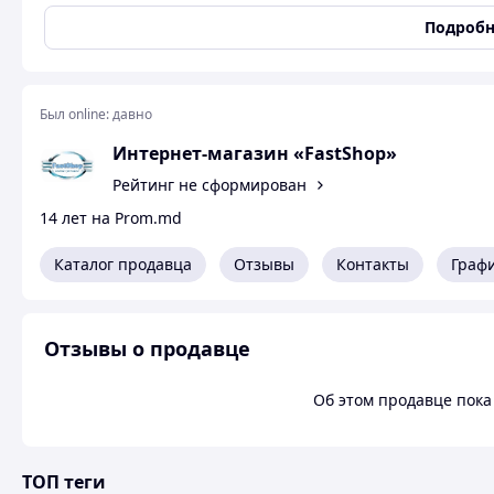
ширина - 94 см;
Подробн
округленный профиль с диаметром 3 см;
расстояние между ручками 45 см;
подходит для стандартного проема с шириной от 60 до 90
выдерживает вес до 110 кг;
Был online:
давно
производитель - Чехия.
Интернет-магазин «FastShop»
Рейтинг не сформирован
14 лет на Prom.md
Каталог продавца
Отзывы
Контакты
Граф
Отзывы о продавце
Об этом продавце пока 
ТОП теги