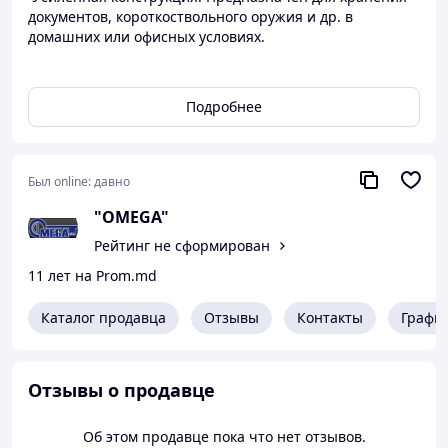
документов, короткоствольного оружия и др. в
домашних или офисных условиях.
Габаритные размеры:
Подробнее
Высота— 1285 мм
Ширина — 450 мм
Глубина — 350 мм
Был online:
давно
Вес: 59 кг
"OMEGA"
Рейтинг не сформирован
Толщина стали 2 мм;
Дополнительная жесткость и взломостойкость
11 лет на Prom.md
изделия обеспечивается за счет профильной
конструкции двери и корпуса;
Каталог продавца
Отзывы
Контакты
Графи
Дверца установлена на внутренних шарнирах,
ось шарнира изготовлена из высококачественной
стали Ст 35; угол открывания 95*;
Отзывы о продавце
Толщина дверцы изделия 45 мм; за счет
радиуса краев дверцы максимально затруднен ее
захват и отжим;
Об этом продавце пока что нет отзывов.