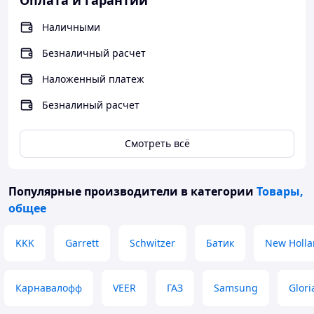
Оплата и гарантии
Наличными
Безналичный расчет
Наложенный платеж
Безналиный расчет
Смотреть всё
Популярные производители
в категории
Товары,
общее
KKK
Garrett
Schwitzer
Батик
New Holl
Карнавалофф
VEER
ГАЗ
Samsung
Glor