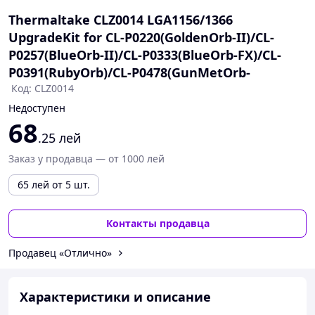
Thermaltake CLZ0014 LGA1156/1366
UpgradeKit for CL-P0220(GoldenOrb-II)/CL-
P0257(BlueOrb-II)/CL-P0333(BlueOrb-FX)/CL-
P0391(RubyOrb)/CL-P0478(GunMetOrb-
Код: CLZ0014
Недоступен
68
.25
лей
Заказ у продавца — от 1000 лей
65
лей
от 5 шт.
Контакты продавца
Продавец «Отлично»
Характеристики и описание