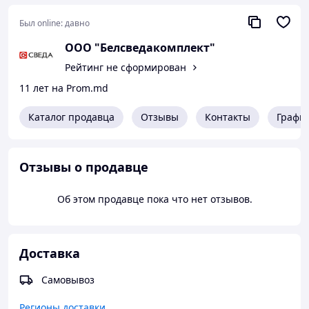
Более подробно с нашим оборудованием Вы можете
Был online:
давно
ознакомиться на сайте:
www.vesodozator.ru
ООО "Белсведакомплект"
ООО "БЕЛСВЕДАКОМПЛЕКТ"
Рейтинг не сформирован
+ 7 4722 77-78-46
11 лет на Prom.md
info@vesodozator.ru​​​​​​​
Каталог продавца
Отзывы
Контакты
Графи
Отзывы о продавце
Об этом продавце пока что нет отзывов.
Доставка
Самовывоз
Регионы доставки