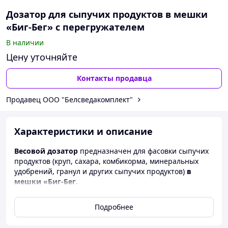
Дозатор для сыпучих продуктов в мешки
«Биг-Бег» с перегружателем
В наличии
Цену уточняйте
Контакты продавца
Продавец ООО "Белсведакомплект"
Характеристики и описание
Весовой дозатор
предназначен для фасовки сыпучих
продуктов (круп, сахара, комбикорма, минеральных
удобрений, гранул и других сыпучих продуктов)
в
мешки «Биг-Бег
.
Данный
весовой дозатор
отличается от других
Подробнее
дозаторов нашего производства наличием ленточного
транспортера, с помощью которого происходит
удаление заполненного мешка.