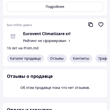
удволетворит потребности любого покупателя!
Подробнее
Также разнообразие полупромышленных систем
канального , кассетного и потолочного типа помогут
Вам создать комфорт и уют в Вашем офисе, ресторане
итд!
Был online:
давно
Специалисты нашей компании помогут Вам подобрать
Eurovent Climatizare srl
нужную Вам модель и за 24 часа смонтировать
Рейтинг не сформирован
кондиционер!
16 лет на Prom.md
www.eurovent.md
Каталог продавца
Отзывы
Контакты
Графи
Отзывы о продавце
Об этом продавце пока что нет отзывов.
Оплата и гарантии