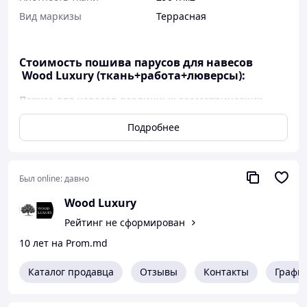
Вид маркизы
Террасная
Стоимость пошива парусов для навесов
Wood Luxury (ткань+работа+люверсы):
Паруса для навесов различных геометрических
форм:
Подробнее
35 €/кв.м
- при площади полотна
32 €/кв.м
― при площади полотна
10-20 кв.м
30€/кв.м
― при площади полотна
20-30
кв.м
Был online:
давно
28 €/кв.м
- при площади полотна
> 30
кв.м
Wood Luxury
Рейтинг не сформирован
Система стоек рассчитывается индивидуально.
10 лет на Prom.md
Каталог продавца
Отзывы
Контакты
Графи