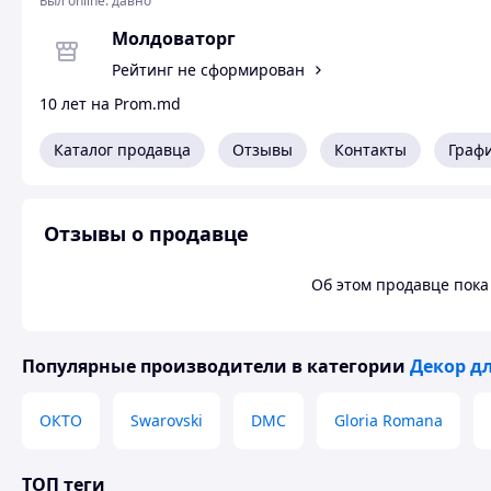
Был online:
давно
Молдоваторг
Рейтинг не сформирован
10 лет на Prom.md
Каталог продавца
Отзывы
Контакты
Граф
Отзывы о продавце
Об этом продавце пока 
Популярные производители
в категории
Декор д
ОКТО
Swarovski
DMC
Gloria Romana
ТОП теги