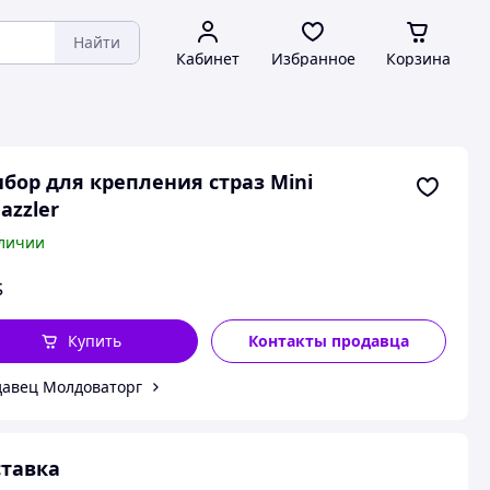
Найти
Кабинет
Избранное
Корзина
бор для крепления страз Mini
azzler
личии
$
Купить
Контакты продавца
авец Молдоваторг
тавка