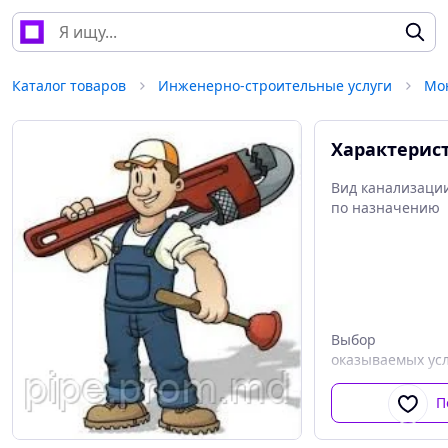
Каталог товаров
Инженерно-строительные услуги
Характерис
Вид канализаци
по назначению
Выбор
оказываемых усл
П
По типу
размещения