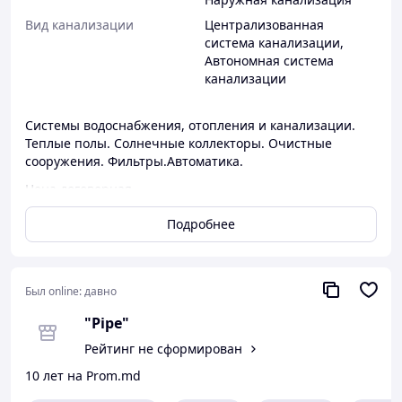
Вид канализации
Централизованная
система канализации
,
Автономная система
канализации
Системы водоснабжения, отопления и канализации.
Теплые полы. Солнечные коллекторы. Очистные
сооружения. Фильтры.Автоматика.
Цена договорная.
Системы водоснабжения, отопления, наружная и
Подробнее
внутренняя канализация. Солнечные коллекторы.
Теплый пол. Очистные сооружения. Автоматика.
Котельные.
Монтаж водопровода - от 200 леев
Был online:
давно
Монтаж внутренней канализации - от 150 леев
"Pipe"
Монтаж наружной канализации - от 30 леев за метр
Монтаж отопления - от 300 леев
Рейтинг не сформирован
10 лет на Prom.md