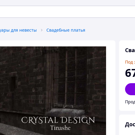
уары для невесты
Свадебные платья
Сва
Под 
6
Прод
Дос