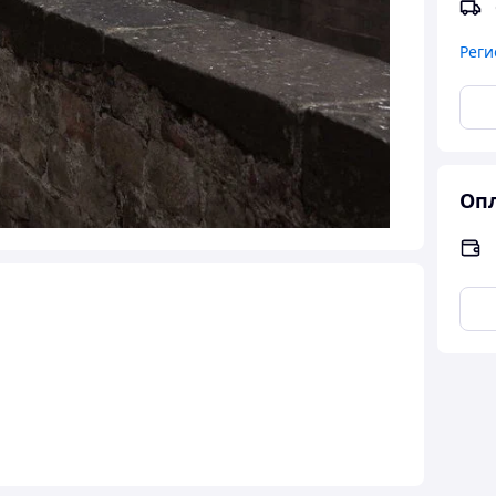
Реги
Опл