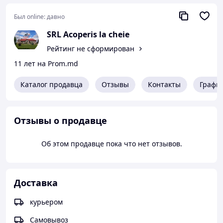
безвреден для человека. 6. Не поддается деформации,
гниению, поражению бактериальными грибками;
Был online:
давно
влагоустойчив, хорошо переносит воздействие
SRL Acoperis la cheie
высоких температур, пожаробезопасен. 7. Стоимость
материала достаточно низкая, если сравнивать с
Рейтинг не сформирован
деревом или кирпичом.
11 лет на Prom.md
Каталог продавца
Отзывы
Контакты
Графи
Отзывы о продавце
Об этом продавце пока что нет отзывов.
Доставка
курьером
Самовывоз