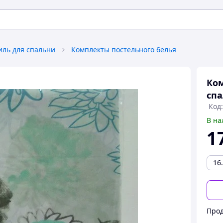
иль для спальни
Комплекты постельного белья
Ком
спа
Код
В на
1
16
Прод