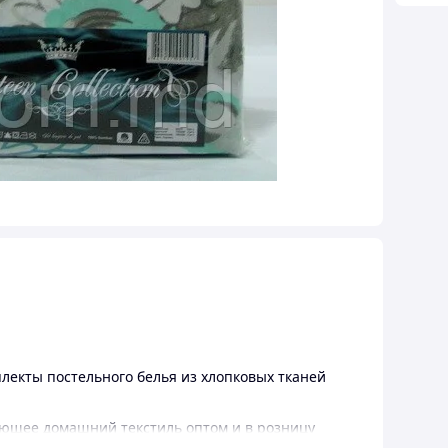
екты постельного белья из хлопковых тканей
ющее домашний текстиль оптом и в розницу
овых подушек, стеганых одеял и спец одежды.