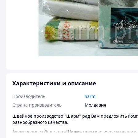
Характеристики и описание
Производитель
Sarm
Страна производитель
Молдавия
Швейное производство "Шарм" рад Вам предложить компл
разнообразного качества.
Акционерное общество «
Шарм
» производящее и реализу
специализируется на пошиве постельного белья, силикон