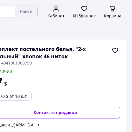
Найти
Кабинет
Избранное
Корзина
плект постельного белья, "2-x
льный" хлопок 46 ниток
: 4841001000790
личии
7
$
.70
$
от 10 шт.
Контакты продавца
авец „ŞARM” S.A.