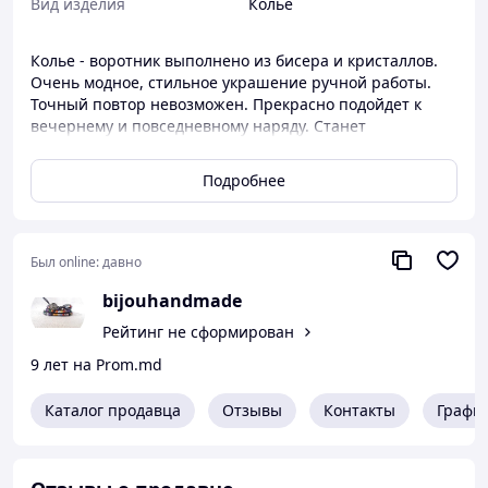
Вид изделия
Колье
Колье - воротник выполнено из бисера и кристаллов.
Очень модное, стильное украшение ручной работы.
Точный повтор невозможен. Прекрасно подойдет к
вечернему и повседневному наряду. Станет
великолепным подарком девушке, супруге, маме,
подруге. Вы получите массу комплиментов и
Подробнее
восторженных взглядов, надев это колье. Сделано для
Вас с любовью!
Был online:
давно
bijouhandmade
Рейтинг не сформирован
9 лет на Prom.md
Каталог продавца
Отзывы
Контакты
Графи