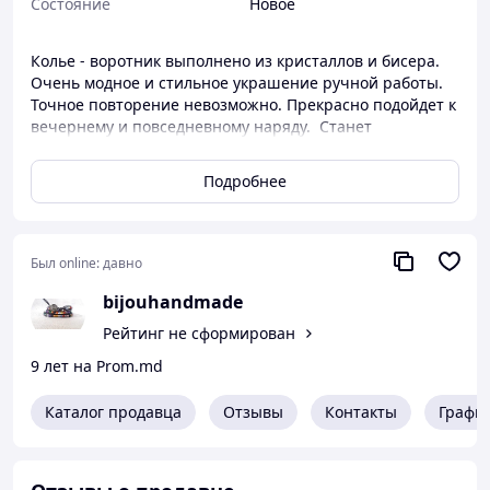
Состояние
Новое
Колье - воротник выполнено из кристаллов и бисера.
Очень модное и стильное украшение ручной работы.
Точное повторение невозможно. Прекрасно подойдет к
вечернему и повседневному наряду. Станет
великолепным подарком ко Дню рождения или любому
другому празднику девушке, подруге, супруге, сестре,
Подробнее
матери. Сделано для Вас с любовью!
Был online:
давно
bijouhandmade
Рейтинг не сформирован
9 лет на Prom.md
Каталог продавца
Отзывы
Контакты
Графи