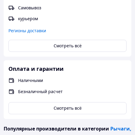
Дондюшаны Donduşeni
Самовывоз
Дрокия Drochia
курьером
Дубоссары Dubăsari
Регионы доставки
Дурлешты Durleşti
Единец Édineţ
Смотреть всё
Каинары Căinari
Калараш Călăraşi
Оплата и гарантии
Каменка Camenca
Кантемир Cantemir
Наличными
Каушаны Căuşeni
Безналичный расчет
Кагул Cahul
Кишинёв Chişinău
Смотреть всё
Кодру Codru
Комрат Comrat
Популярные производители
в категории
Рычаги,
Конгаз Kongaz