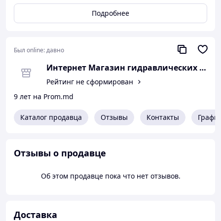
Слободзея
Подробнее
купить Молдова:
Бельцы Bălţi
Бендеры Bender
Был online:
давно
Бессарабка Basarabeasca
Интернет Магазин гидравлических узло
Бируинца Biruinţa
Рейтинг не сформирован
Бричаны Briceni
9 лет на Prom.md
Быковец Bucovăţ
Каталог продавца
Отзывы
Контакты
Графи
Вадул-луй-Водэ Vadul lui Vodă
Ватра Vatra
Отзывы о продавце
Вулканешты Vulcăneşti
Гиндешты Ghindeşti
Об этом продавце пока что нет отзывов.
Глодяны Glodeni
Григориополь Grigoriopol
Доставка
Днестровск Dnestrovsc