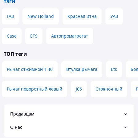
тяги
Корнешты Corneşti
ГАЗ
New Holland
Красная Этна
УАЗ
Костешты Costeşti
Красное Crasnoe
Case
ETS
Автопромагрегат
Криково Cricova
Криулень Criuleni
ТОП теги
Купчинь Cupcini
Леова Leova
Рычаг отжимной Т 40
Втулка рычага
Ets
Бо
Липканы Lipcani
Маркулешты Mărculeşti
Рычаг поворотный левый
J06
Стояночный
Маяк Maiac
Ниспорены Nisporeni
Новотираспольский Tiraspolul Nou
Продавцам
Новые Анены Anenii Noi
О нас
Окница Ocniţa