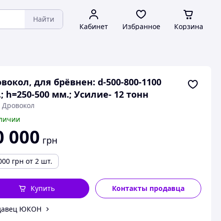
Найти
Кабинет
Избранное
Корзина
вокол, для брёвнен: d-500-800-1100
; h=250-500 мм.; Усилие- 12 тонн
: Дровокол
личии
0 000
грн
000
грн
от 2 шт.
Купить
Контакты продавца
давец ЮКОН