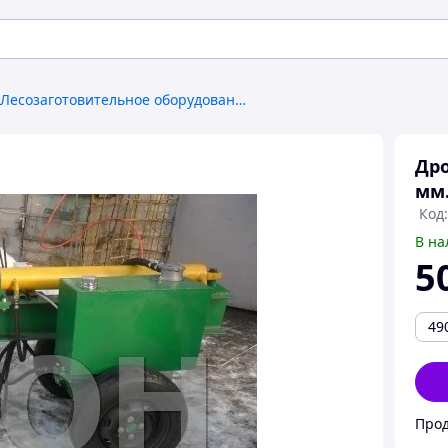
Лесозаготовительное оборудование
Дро
мм.
Код
В на
5
49
Про