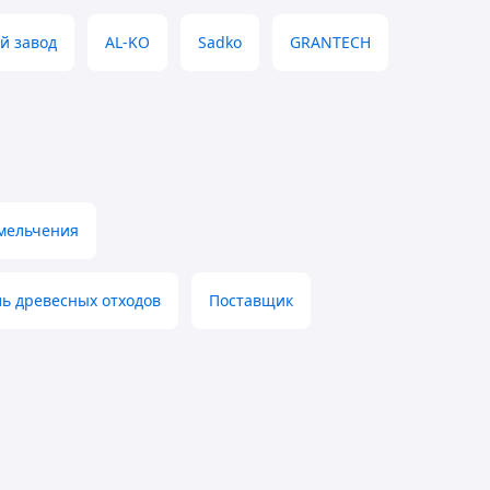
й завод
AL-KO
Sadko
GRANTECH
змельчения
ь древесных отходов
Поставщик