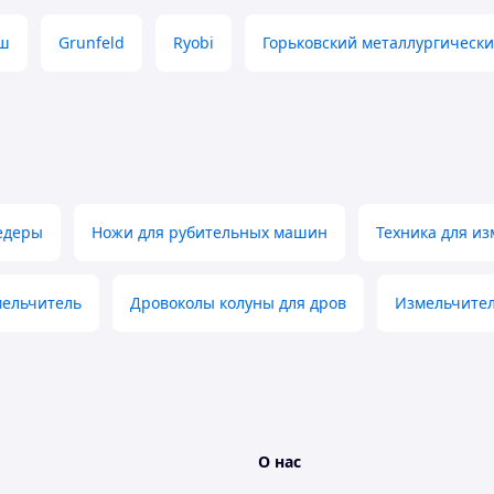
ш
Grunfeld
Ryobi
Горьковский металлургически
сота — 1 м.
едеры
Ножи для рубительных машин
Техника для и
ельчитель
Дровоколы колуны для дров
Измельчител
О нас