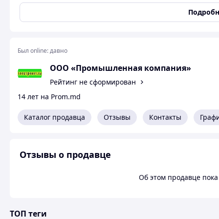
• помещение электросилового оборудования.
Подробн
• котельное отделение, в котором размещены электродны
• отделение вспомогательного оборудования.
Управление работой и контроль котлоагрегатов осуществ
управления.
Был online:
давно
Электрокотельная не требует постоянного присутствия 
контроль с компьютизированного рабочего места диспет
ООО «Промышленная компания»
Рейтинг не сформирован
14 лет на Prom.md
Каталог продавца
Отзывы
Контакты
Граф
Отзывы о продавце
Об этом продавце пока 
ТОП теги