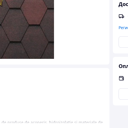
Дос
Реги
Опл
de produse de acoperiş, hidroizolaţie şi materiale de