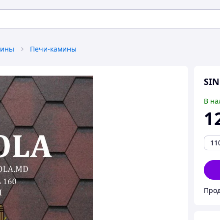
мины
Печи-камины
SIN
В на
1
11
Прод