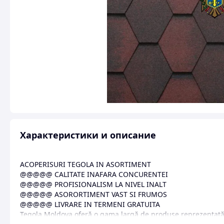
Характеристики и описание
ACOPERISURI TEGOLA IN ASORTIMENT
@@@@@ CALITATE INAFARA CONCURENTEI
@@@@@ PROFISIONALISM LA NIVEL INALT
@@@@@ ASORORTIMENT VAST SI FRUMOS
@@@@@ LIVRARE IN TERMENI GRATUITA
Tegola Moldova oferă o gama largă de produse reprezentată 