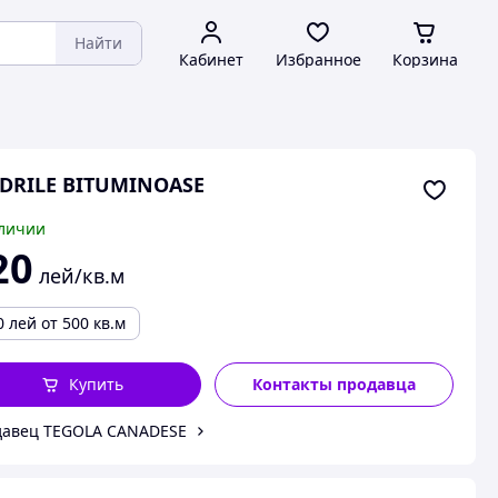
Найти
Кабинет
Избранное
Корзина
DRILE BITUMINOASE
личии
20
лей/кв.м
0
лей
от 500 кв.м
Купить
Контакты продавца
авец TEGOLA CANADESE