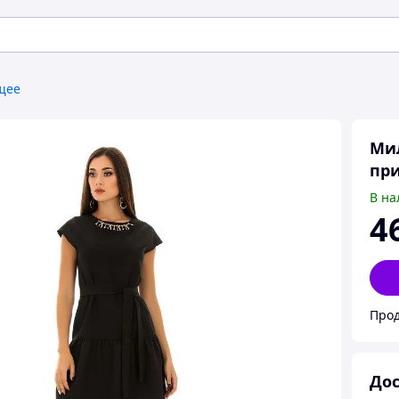
щее
Мил
пр
В на
4
Прод
Дос