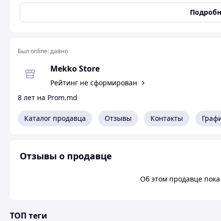
Состояние
Новое
Подробн
Фасон рукава
Реглан
Длина платья
До середины бедра
Был online:
Фасон платья
давно
А-силуэт
Наличие корсета
нет
Mekko Store
Шлейф
нет
Рейтинг не сформирован
Свойства ткани
Воздухопроницаемость|
8 лет на Prom.md
Стиль
Молодежный
Каталог продавца
Отзывы
Контакты
Граф
Сезон
Весна/осень
Размер женской одежды (RU)
44
Фасон выреза горловины
Круглый
Отзывы о продавце
Тип ткани
Костюмная ткань
Международный размер
M
Об этом продавце пока 
Длина рукава
Короткий
Отделка и украшения
Пояс, Брошь
ТОП теги