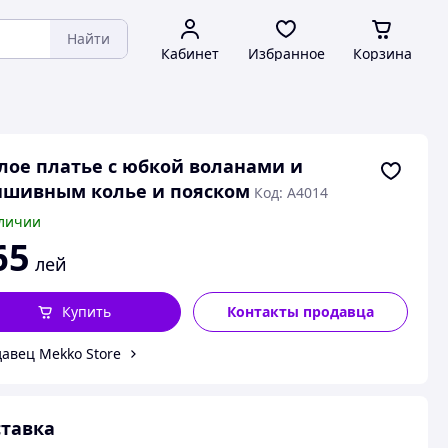
Найти
Кабинет
Избранное
Корзина
ое платье с юбкой воланами и
ишивным колье и пояском
Код: А4014
личии
65
лей
Купить
Контакты продавца
авец Mekko Store
тавка