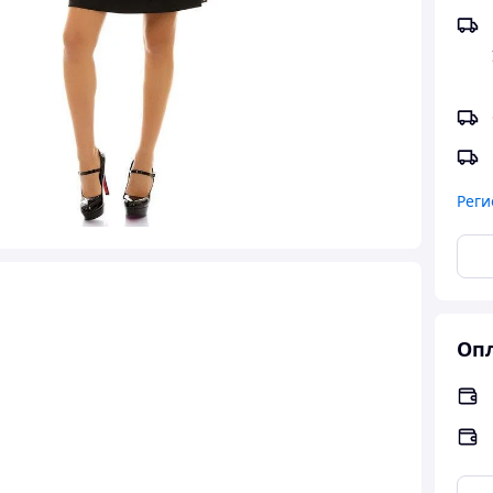
Реги
Опл