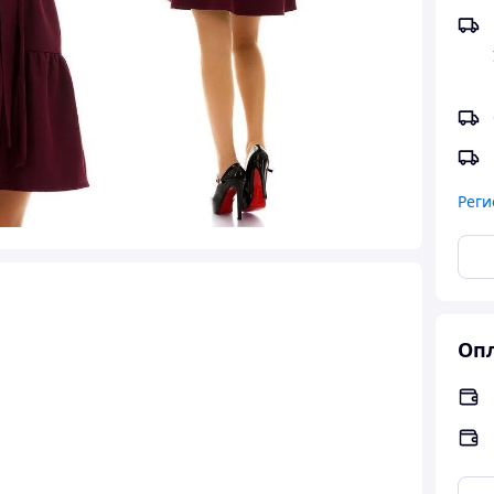
Реги
Опл