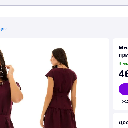
щее
Мил
пр
В на
4
Прод
Дос