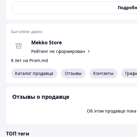
Состояние
Новое
Подробн
Фасон рукава
Реглан
Длина платья
До середины бедра
Был online:
Фасон платья
давно
А-силуэт
Наличие корсета
нет
Mekko Store
Шлейф
нет
Рейтинг не сформирован
Свойства ткани
Воздухопроницаемость|
8 лет на Prom.md
Стиль
Молодежный
Каталог продавца
Отзывы
Контакты
Граф
Узоры и принты
Без узоров и принтов
Размер женской одежды (RU)
46
Фасон выреза горловины
Круглый
Отзывы о продавце
Тип ткани
Костюмная ткань
Международный размер
L
Об этом продавце пока 
Длина рукава
Короткий
Отделка и украшения
Пояс, Брошь
ТОП теги