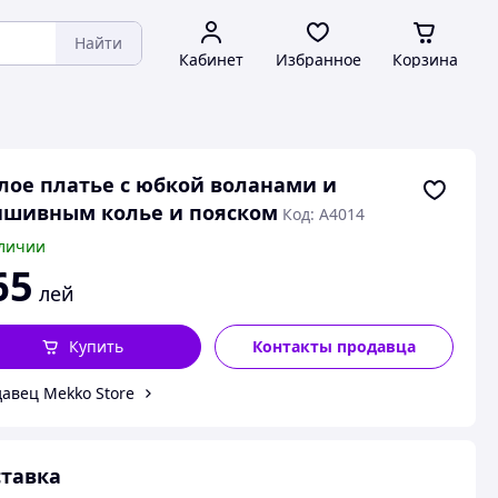
Найти
Кабинет
Избранное
Корзина
ое платье с юбкой воланами и
ишивным колье и пояском
Код: А4014
личии
65
лей
Купить
Контакты продавца
авец Mekko Store
тавка