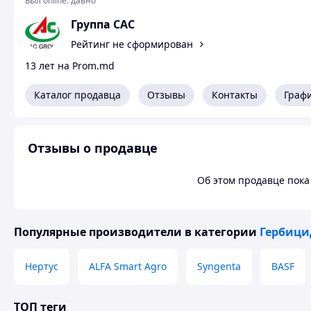
Был online:
давно
Группа CAC
Рейтинг не сформирован
13 лет на Prom.md
Каталог продавца
Отзывы
Контакты
Граф
Отзывы о продавце
Об этом продавце пока 
Популярные производители
в категории
Гербиц
Нертус
ALFA Smart Agro
Syngenta
BASF
ТОП теги