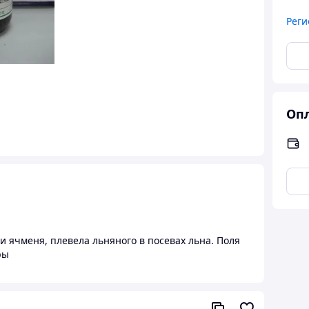
Реги
Опл
 ячменя, плевела льняного в посевах льна. Поля
ры