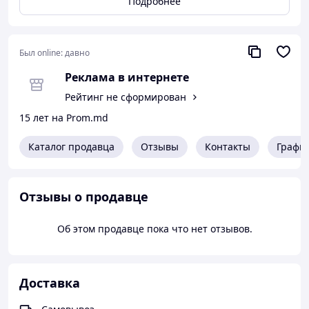
Подробнее
придают церемонии торжественность и ощущение
большего праздника. Свадьба в жизни человека – это
переход на новый этап, начало совсем другой жизни и
открытие новой главы. Заказать пригласительные на
Был online:
давно
свадьбу, которые расскажут будущим гостям о
Реклама в интернете
предстоящем событии – это обязательное условие
церемонии. Мы делаем свадебные пригласительные
Рейтинг не сформирован
на заказ, в том числе и абсолютно оригинальные
15 лет на Prom.md
пригласительные на свадьбу по вашему усмотрению.
Не теряйте зря время!
Каталог продавца
Отзывы
Контакты
Графи
Отзывы о продавце
Об этом продавце пока что нет отзывов.
Доставка