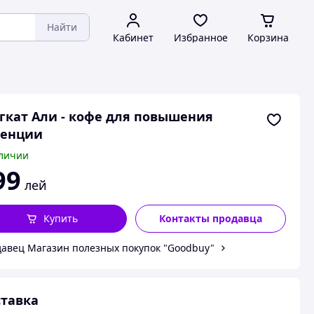
Найти
Кабинет
Избранное
Корзина
гкат Али - кофе для повышения
тенции
личии
99
лей
Купить
Контакты продавца
авец Магазин полезных покупок "Goodbuy"
тавка