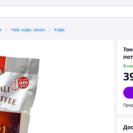
и
Чай, кофе, какао
Кофе
Тон
по
В на
3
Прод
Дос