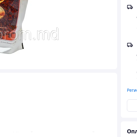
Реги
Опл
 правы! Каждый человек предпочитает свой сорт, а