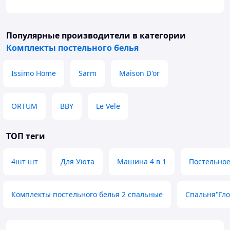
КПБ "Тинейджер3" пододеяльник 215/148,
простыня 215/150, наволочка 60/60
Всегда в наличии разнообразная цветовая гамма
Популярные производители
в категории
рисунков
Комплекты постельного белья
.
Issimo Home
Sarm
Maison D'or
ORTUM
BBY
Le Vele
ТОП теги
4шт шт
Для Уюта
Машина 4 в 1
Постельное
Комплекты постельного белья 2 спальные
Спальня"Гл