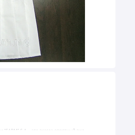
“SARM” S.A. - это всегда опрятный вид