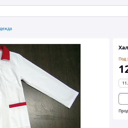
одежда
Ха
Под 
1
11
Прод