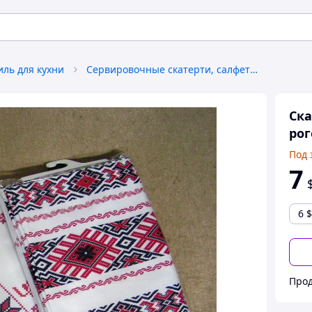
иль для кухни
Сервировочные скатерти, салфетки
Ска
рог
Под 
7
6
$
Прод