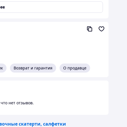
ее
ик
Возврат и гарантия
О продавце
что нет отзывов.
рговая марка SARM® предлагает ВАМ.
вочные скатерти, салфетки