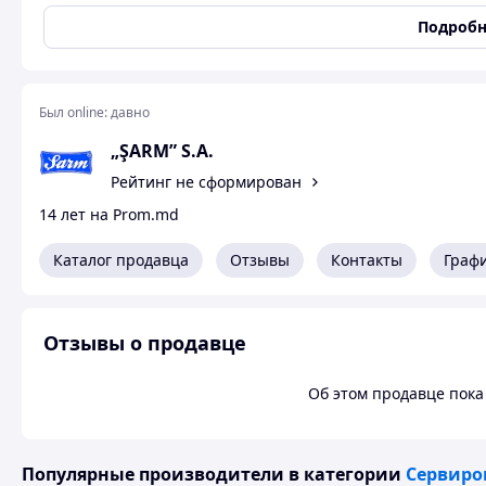
Машинная стирка
Да
Подробн
Основа
Хлопок
Материал
Рогожка
Страна производитель
Молдавия
Был online:
давно
Тип изделия
Скатерть
„ŞARM” S.A.
Цвет
Разные цвета
Рейтинг не сформирован
Форма скатерти
Прямоугольная
14 лет на Prom.md
Размеры скатерти
Каталог продавца
Отзывы
Контакты
Граф
Ширина скатерти
150 см
Длина скатерти
205 см
Состав материала
Отзывы о продавце
Хлопок
100 %
Об этом продавце пока 
Швейное производство «SARM» и зарегистрированная то
Популярные производители
в категории
Сервиро