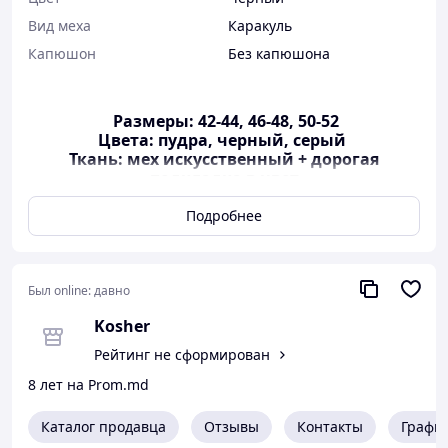
Вид меха
Каракуль
Капюшон
Без капюшона
Размеры: 42-44, 46-48, 50-52
Цвета: пудра, черный, серый
Ткань: мех искусственный + дорогая
подкладка в цвет
Качественная ткань на подкладке,
застегивается на два потайных крючка
Подробнее
42-44: ОГ 98 см, ОТ 92 см, рукав 68 см, длина 45
см, по плечам 41 см
Был online:
давно
ПОДБИРАЙТЕ СВОЙ РАЗМЕР ПРАВИЛЬНО :
Kosher
Объем
Объем
Объем
Рейтинг не сформирован
Размер
груди
талии
бедер
8 лет на Prom.md
S
42
85-90
62-66
87-93
Каталог продавца
Отзывы
Контакты
Графи
M
44
88-92
66-70
90-95