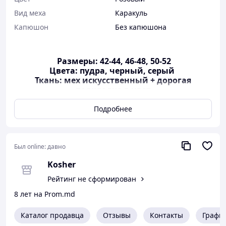
Вид меха
Каракуль
Капюшон
Без капюшона
Размеры: 42-44, 46-48, 50-52
Цвета: пудра, черный, серый
Ткань: мех искусственный + дорогая
подкладка в цвет
Качественная ткань на подкладке,
застегивается на два потайных крючка
Подробнее
42-44: ОГ 98 см, ОТ 92 см, рукав 68 см, длина 45
см, по плечам 41 см
Был online:
давно
ПОДБИРАЙТЕ СВОЙ РАЗМЕР ПРАВИЛЬНО :
Kosher
Объем
Объем
Объем
Рейтинг не сформирован
Размер
груди
талии
бедер
8 лет на Prom.md
S
42
85-90
62-66
87-93
Каталог продавца
Отзывы
Контакты
Графи
M
44
88-92
66-70
90-95