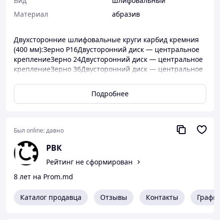
Вид
шлифовальный
Материал
абразив
Двухсторонние шлифовальные круги карбид кремния
(400 мм):Зерно Р16Двусторонний диск — центральное
креплениеЗерно 24Двусторонний диск — центральное
креплениеЗерно 36Двусторонний диск — центральное
креплениеЗерно Р40 Двусторонний диск —
центральное креплениеЗерно Р60 Двусторонний диск
Подробнее
— центральное креплениеЗерно Р80 Двусторонний
диск — центральное креплениеЗерно Р
100 Двусторонний диск — центральное
креплениеЗерно Р 120 Двусторонний диск —
Был online:
давно
центральное крепление
РВК
Рейтинг не сформирован
8 лет на Prom.md
Каталог продавца
Отзывы
Контакты
Графи