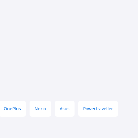
OnePlus
Nokia
Asus
Powertraveller