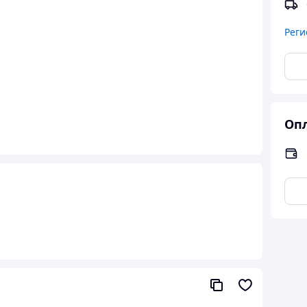
Реги
Опл