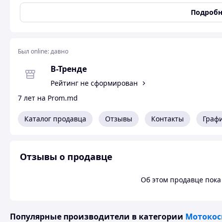
Характеристики
Подробн
Обэм двигателя:52сс
мошность 3.5кВТ
Был online:
давно
Комплектация
В-Тренде
коса,штанга,шпуля,3-х лопастный нож,победитовий диск
Рейтинг не сформирован
7 лет на Prom.md
Каталог продавца
Отзывы
Контакты
Граф
Отзывы о продавце
Об этом продавце пока 
Популярные производители
в категории
Мотокос