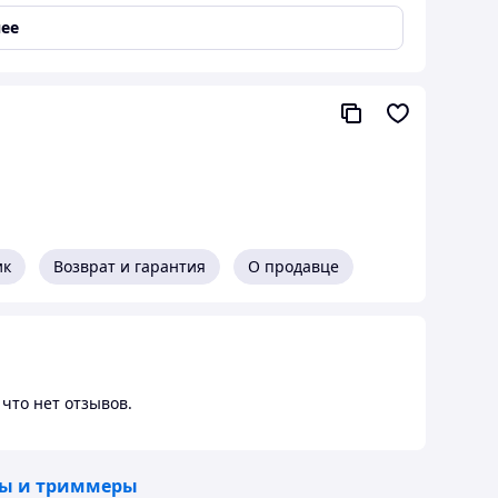
ее
,ремень
ик
Возврат и гарантия
О продавце
что нет отзывов.
ы и триммеры