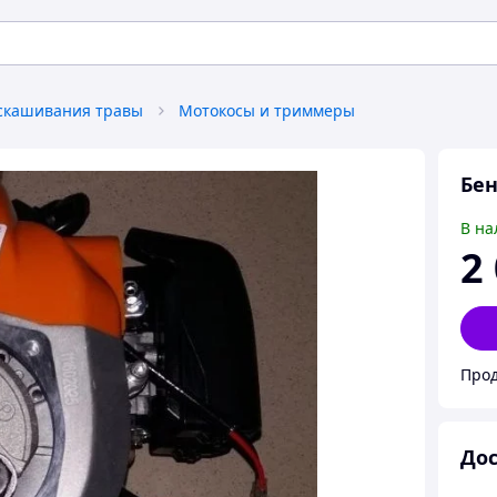
 скашивания травы
Мотокосы и триммеры
Бен
В на
2
Прод
Дос