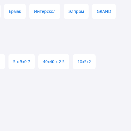
Ермак
Интерскол
Элпром
GRAND
1
5 х 5х0 7
40х40 х 2 5
10х5х2