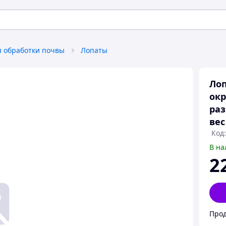
 обработки почвы
Лопаты
Лоп
окр
раз
вес
Код
В на
2
Прод