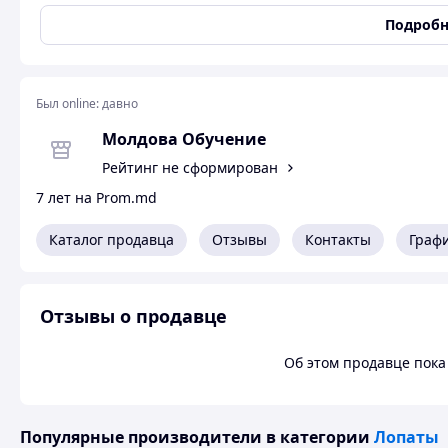
Цвет:
Базовый
Подробн
Лопатка саперная складная №1 (пор. окр.) (сталь 1,5 мм,
х 200 мм, вес 0,7 кг, усиленный складной механизм)
Был online:
давно
Молдова Обучение
Рейтинг не сформирован
7 лет на Prom.md
Каталог продавца
Отзывы
Контакты
Граф
Отзывы о продавце
Об этом продавце пока 
Популярные производители
в категории
Лопаты