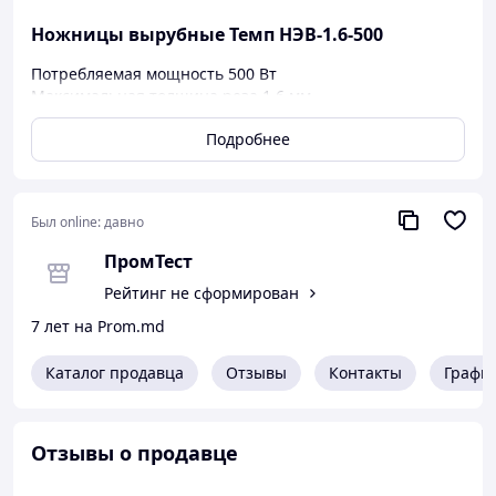
Ножницы вырубные Темп НЭВ-1.6-500
Потребляемая мощность 500 Вт
Максимальная толщина реза 1.6 мм.
Класс безопасности II
Подробнее
Напряжение сети питания 220 В
Частота тока 50 Гц
Комплектность :
Был online:
давно
Ножницы вырубные НЭВ-1.6-500 1шт.
ПромТест
Ключ рожковый 1шт.
Ключ шестигранный 1шт.
Рейтинг не сформирован
Паспорт 1шт.
7 лет на Prom.md
Упаковка картонная 1шт.
Вес 2.2кг
Каталог продавца
Отзывы
Контакты
Графи
Отзывы о продавце