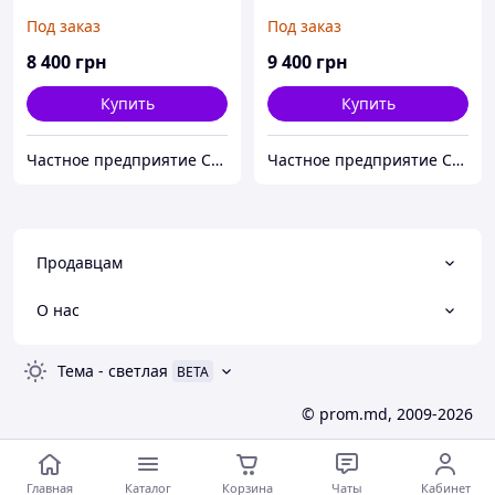
"СБ-2-ПЛАСТ-БАЗОВЫЙ)
"СБ-2-КЕР-БАЗОВЫЙ") , С
Под заказ
Под заказ
К-Т БЕЗ ПЕДАЛИ, С
КЕРАМИЧЕСКИМИ
ПЛАСТИКОВЫМИ
БАЧКАМИ , БЕЗ ПЕДАЛИ
8 400
грн
9 400
грн
БАЧКАМИ
Купить
Купить
Частное предприятие София Мед
Частное предприятие София Мед
Продавцам
О нас
Тема
-
светлая
BETA
© prom.md, 2009-2026
Главная
Каталог
Корзина
Чаты
Кабинет