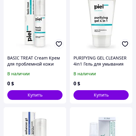
BASIC TREAT Cream Крем
PURIFYING GEL CLEANSER
для проблемной кожи
4in1 Гель для умывания
день/ночь
для проблемной кожи.
В наличии
В наличии
Глубокое очищение
0
$
0
$
Купить
Купить