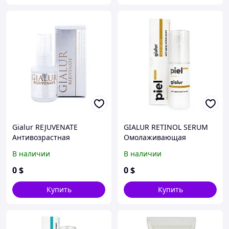
Gialur REJUVENATE
GIALUR RETINOL SERUM
Антивозрастная
Омолаживающая
сыворотка гиалуроновой
сыворотка с эластином
В наличии
В наличии
кислоты с эластином
коллагеном и ретинолом
коллагеном и ретинолом
0
$
0
$
(0,5% низкомолекулярной
гиалуроновой кислоты)
Купить
Купить