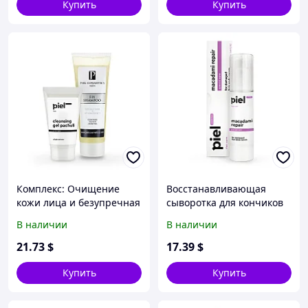
Купить
Купить
Комплекс: Очищение
Восстанавливающая
кожи лица и безупречная
сыворотка для кончиков
прическа для мужчин.
волос Hair Serum
В наличии
В наличии
Базовый комплекс 3.
Macadami Restore
21
.73
$
17
.39
$
Купить
Купить