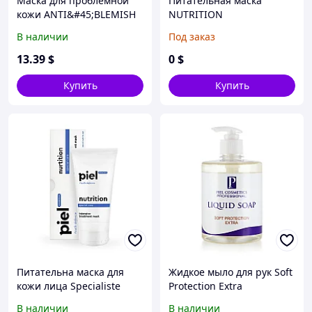
Маска для проблемной
Питательная маска
кожи ANTI&#45;BLEMISH
NUTRITION
для локального
В наличии
Под заказ
применения на
проблемых участках.
13
.39
$
0
$
Купить
Купить
Питательна маска для
Жидкое мыло для рук Soft
кожи лица Specialiste
Protection Extra
NUTRITION
В наличии
В наличии