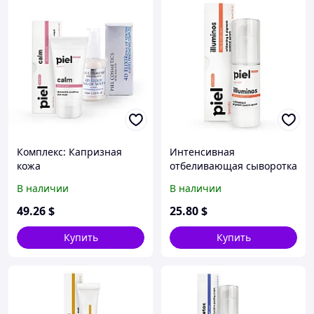
Комплекс: Капризная
Интенсивная
кожа
отбеливающая сыворотка
Illuminos Specialiste
В наличии
В наличии
против пигментных
пятен
49
.26
$
25
.80
$
Купить
Купить