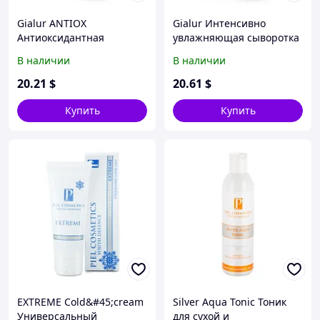
Gialur ANTIOX
Gialur Интенсивно
Антиоксидантная
увлажняющая сыворотка
увлажняющая сыворотка
гиалуроновой кислоты 1%
В наличии
В наличии
с плацентой и
витаминами С+Е
20
.21
$
20
.61
$
Купить
Купить
EXTREME Cold&#45;cream
Silver Aqua Tonic Тоник
Универсальный
для сухой и