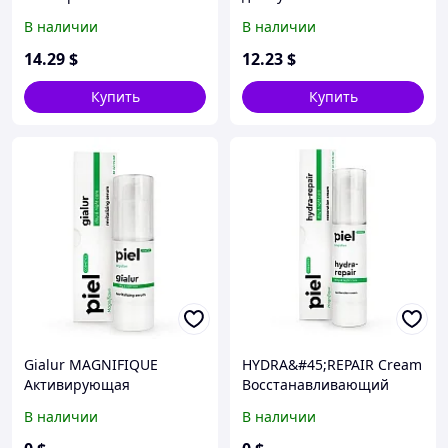
защитный уход за лицом
чувствительной кожи
В наличии
В наличии
и руками для всех типов
кожи
14
.29
$
12
.23
$
Купить
Купить
Gialur MAGNIFIQUE
HYDRA&#45;REPAIR Cream
Активирующая
Восстанавливающий
сыворотка гиалуроновой
крем для лица.
В наличии
В наличии
кислоты
День&#45;ночь