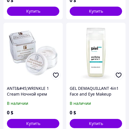
0
$
0
$
Купить
Купить
ANTI&#45;WRINKLE 1
GEL DEMAQUILLANT 4in1
Cream Ночной крем
Face and Eye Makeup
против морщин и первых
Remover Гель для снятия
В наличии
В наличии
признаков старения
макияжа для проблемной
кожи. Глубокое очищение
0
$
0
$
Купить
Купить