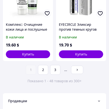
Комплекс: Очищение
EYECIRCLE Эликсир
кожи лица и послушные
против темных кругов
волосы для мужчин.
для кожи вокруг глаз.
В наличии
В наличии
Базовый комплекс 4.
19
.60
$
19
.70
$
Купить
Купить
1
2
3
...
Показано 1 - 48 товаров из 300+
Продавцам