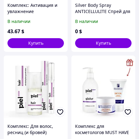
Комплекс: Активация и
Silver Body Spray
увлажнение
ANTICELLULITE Спрей для
тела антицеллюлитный с
В наличии
В наличии
эффектом сауны с
эфирным маслом
43
.67
$
0
$
розмарина и экстрактом
перца
Купить
Купить
Комплекс: Для волос,
Комплекс для
ресниц (и бровей)
косметологов MUST HAVE
восстановление и рост