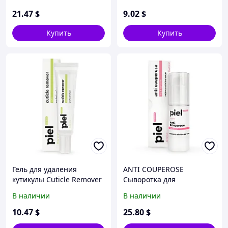
21
.47
$
9
.02
$
Купить
Купить
Гель для удаления
ANTI COUPEROSE
кутикулы Cuticle Remover
Сыворотка для
Extra
предотвращения
В наличии
В наличии
купероза
10
.47
$
25
.80
$