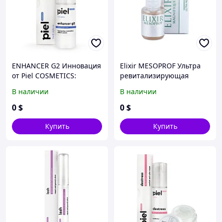
ENHANСER G2 Инновация
Elixir MESOPROF Ультра
от Piel COSMETICS:
ревитализирующая
Сыворотка&#45;проводни
эликсир&#45;сыворотка
В наличии
В наличии
к, активатор
0
$
0
$
Купить
Купить