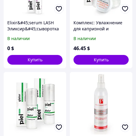
Elixir&#45;serum LASH
Комплекс: Увлажнение
Эликсир&#45;сыворотка
для капризной и
для восстановления и
чувствительной кожи
В наличии
В наличии
роста ресниц и бровей
0
$
46
.45
$
Купить
Купить