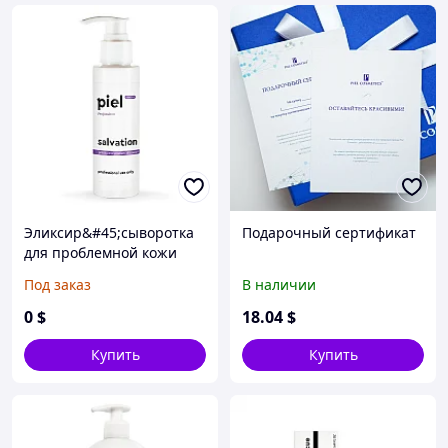
Эликсир&#45;сыворотка
Подарочный сертификат
для проблемной кожи
SALVATION
Под заказ
В наличии
0
$
18
.04
$
Купить
Купить