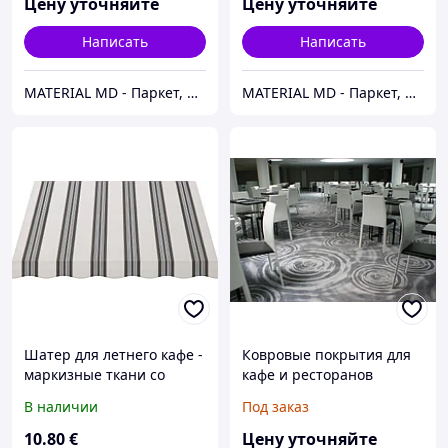
Цену уточняйте
Цену уточняйте
Написать
Написать
MATERIAL MD - Паркет, Напольные покрытия, Подвесные потолки, Фасады, Parchet, Parket, Linoleum
MATERIAL MD - Паркет, Напольные покрытия, Подвесные потолки, Фасады, Parchet, Parket, Linoleum
Шатер для летнего кафе -
Ковровые покрытия для
маркизные ткани со
кафе и ресторанов
скидкой 40%
В наличии
Под заказ
изготовление тентов для
шатров и беседок
10
.80
€
Цену уточняйте