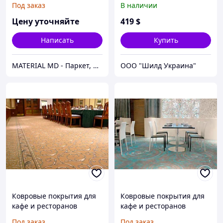
Под заказ
В наличии
Цену уточняйте
419
$
Написать
Купить
MATERIAL MD - Паркет, Напольные покрытия, Подвесные потолки, Фасады, Parchet, Parket, Linoleum
ООО "Шилд Украина"
Ковровые покрытия для
Ковровые покрытия для
кафе и ресторанов
кафе и ресторанов
Под заказ
Под заказ