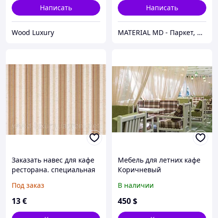
Написать
Написать
Wood Luxury
MATERIAL MD - Паркет, Напольные покрытия, Подвесные потолки, Фасады, Parchet, Parket, Linoleum
Заказать навес для кафе
Мебель для летних кафе
ресторана. специальная
Коричневый
ткань для навесов.
Под заказ
В наличии
Dickson Orch 6171 davos
13
€
450
$