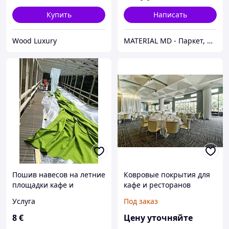
садовых
Купить
Написать
Wood Luxury
MATERIAL MD - Паркет, Напольные покрытия, Подвесные потолки, Фасады, Parchet, Parket, Linoleum
Пошив навесов на летние
Ковровые покрытия для
площадки кафе и
кафе и ресторанов
ресторанов любой
Услуга
Под заказ
сложности.
8
€
Цену уточняйте