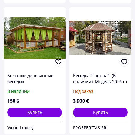
Большие деревянные
Беседка "Laguna". (В
беседки
наличии). Модель 2016 от
Prosperitas. Cпециально
В наличии
Под заказ
для выставки Moldexpo !
150
$
3 900
€
Купить
Купить
Wood Luxury
PROSPERITAS SRL