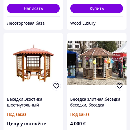
Написать
Купить
Лесоторговая база
Wood Luxury
Беседки Экзотика
Беседка элитная,беседка,
шестиугольный
беседки, беседка
деревянная, беседка из
Под заказ
Под заказ
дерева, беседка для сада
Цену уточняйте
4 000
€