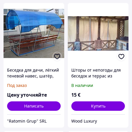
Беседка для дачи, лёгкий
Шторы от непогоды для
теневой навес, шатёр,
беседок и террас из
навес для машины, навес
маркизной ткани
Под заказ
В наличии
для отдыха, зонт
Цену уточняйте
15
€
Написать
Купить
"Ratomin Grup" SRL
Wood Luxury