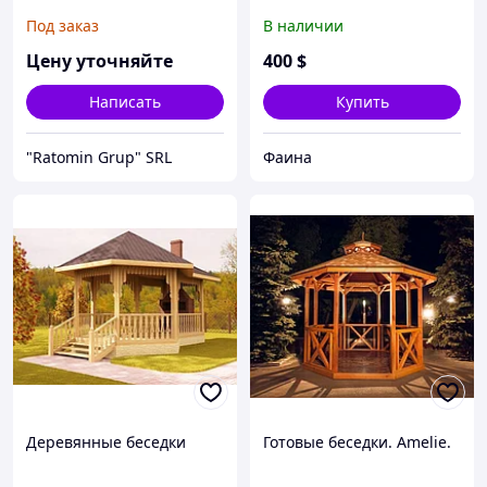
тентовая беседка, шатёр,
Под заказ
В наличии
натяжной навес, тент на
троссах
Цену уточняйте
400
$
Написать
Купить
"Ratomin Grup" SRL
Фаина
Деревянные беседки
Готовые беседки. Amelie.