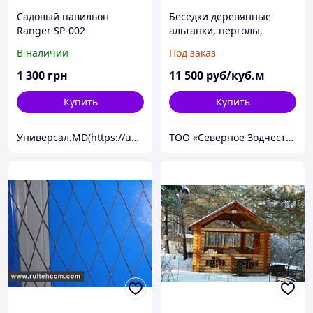
Садовый павильон
Беседки деревянные
Ranger SP-002
альтанки, перголы,
веранды, Открытые
В наличии
Под заказ
площадки отдыха,
Благоустройство
1 300
грн
11 500
руб/куб.м
территории
Купить
Купить
Универсал.MD(https://universal.prom.md/)
ТОО «Северное Зодчество-Астана»