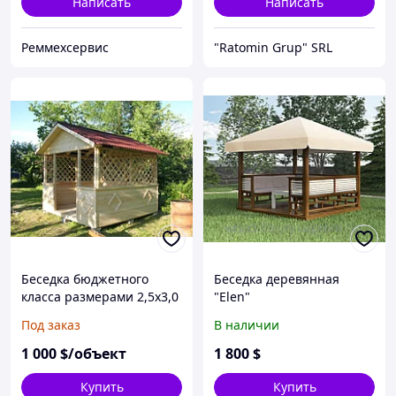
Написать
Написать
Реммехсервис
"Ratomin Grup" SRL
Беседка бюджетного
Беседка деревянная
класса размерами 2,5х3,0
"Elen"
м
Под заказ
В наличии
1 000
$/объект
1 800
$
Купить
Купить