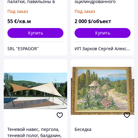
палатки, павильоны в
оцилиндрованного
Молдове.
бревна 160 мм
Под заказ
Под заказ
55
€/кв.м
2 000
$/объект
Купить
Купить
SRL "ESPAGOR"
ИП Зарков Сергей Алексеевич
Теневой навес, пергола,
Беседка
теневой полог, балдахин,