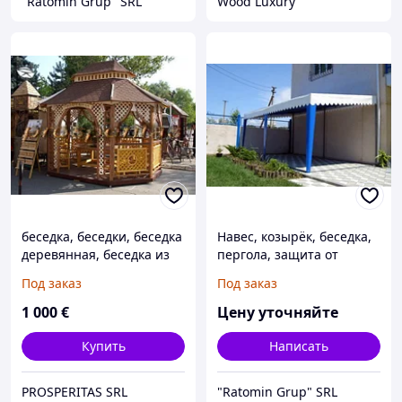
"Ratomin Grup" SRL
Wood Luxury
беседка, беседки, беседка
Навес, козырёк, беседка,
деревянная, беседка из
пергола, защита от
дерева, беседка для сада,
солнца, теневой навес,
Под заказ
Под заказ
садовая беседка, беседка
маркиза, тентовый навес,
зонт от солнца
1 000
€
Цену уточняйте
Купить
Написать
PROSPERITAS SRL
"Ratomin Grup" SRL