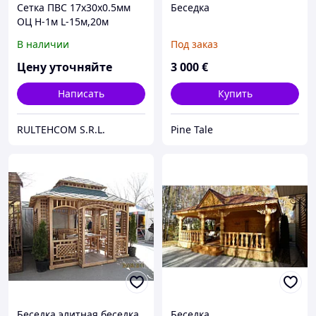
Сетка ПВС 17х30x0.5мм
Беседка
ОЦ Н-1м L-15м,20м
В наличии
Под заказ
Цену уточняйте
3 000
€
Написать
Купить
RULTEHCOM S.R.L.
Pine Tale
Беседка элитная,беседка,
Беседка