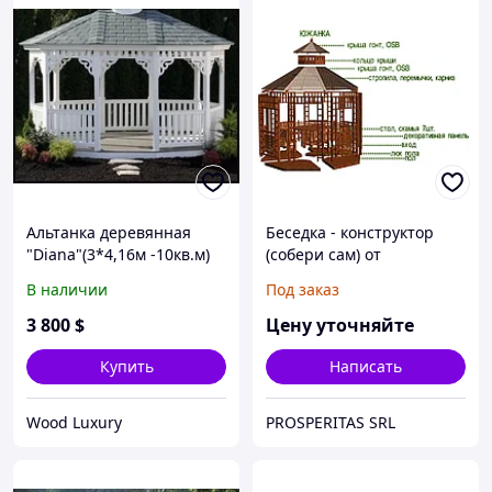
Альтанка деревянная
Беседка - конструктор
"Diana"(3*4,16м -10кв.м)
(собери сам) от
Prosperitas. - 30 % от
В наличии
Под заказ
цены любой беседки !
3 800
$
Цену уточняйте
Купить
Написать
Wood Luxury
PROSPERITAS SRL