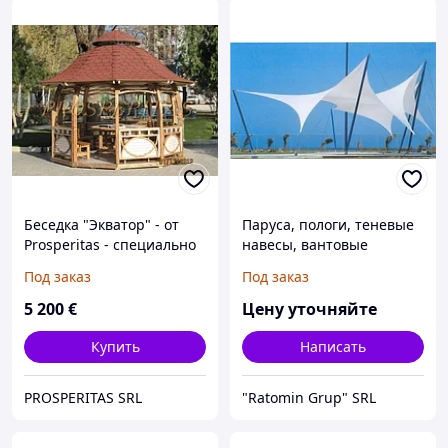
Беседка "Экватор" - от
Паруса, пологи, теневые
Prosperitas - специально
навесы, вантовые
для выставки "Moldexpo -
конструкции
Под заказ
Под заказ
мебель, осень 2013"
5 200
€
Цену уточняйте
Купить
Написать
PROSPERITAS SRL
"Ratomin Grup" SRL