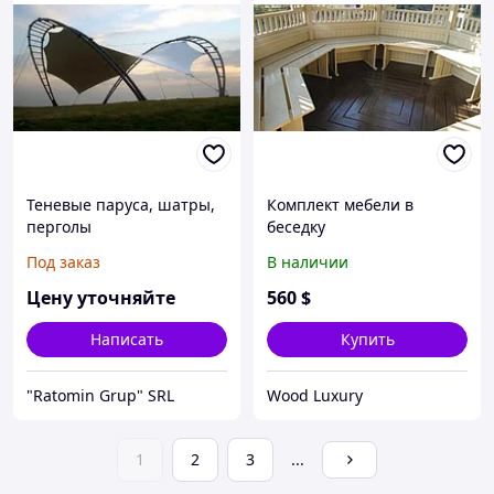
Теневые паруса, шатры,
Комплект мебели в
перголы
беседку
Под заказ
В наличии
Цену уточняйте
560
$
Написать
Купить
"Ratomin Grup" SRL
Wood Luxury
1
2
3
...