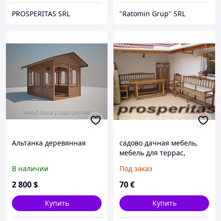
PROSPERITAS SRL
"Ratomin Grup" SRL
Альтанка деревянная
садово дачная мебель,
мебель для террас,
террасная мебель,мебель
В наличии
Под заказ
для дачи, мебель для
беседки
2 800
$
70
€
Купить
Купить