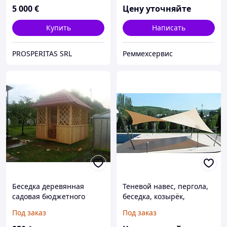
5 000
€
Цену уточняйте
Купить
Написать
PROSPERITAS SRL
Реммехсервис
Беседка деревянная
Теневой навес, пергола,
садовая бюджетного
беседка, козырёк,
класса
маркиза, теневой парус,
Под заказ
Под заказ
натяжной летний навес