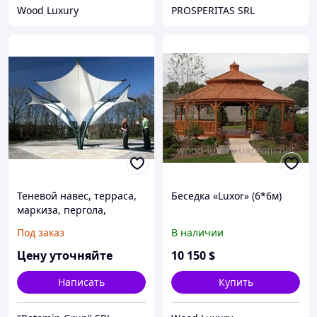
Wood Luxury
PROSPERITAS SRL
Теневой навес, терраса,
Беседка «Luxor» (6*6м)
маркиза, пергола,
выдвижной навес,
Под заказ
В наличии
теневой парус, шатёр,
беседка, натяжной навес
Цену уточняйте
10 150
$
Написать
Купить