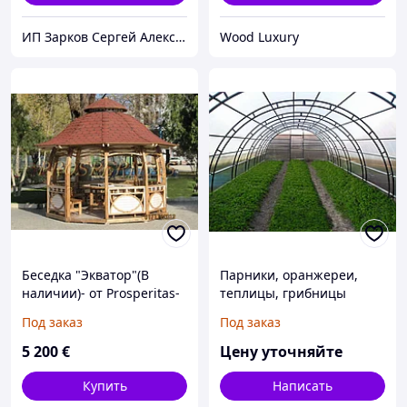
ИП Зарков Сергей Алексеевич
Wood Luxury
Беседка "Экватор"(В
Парники, оранжереи,
наличии)- от Prosperitas-
теплицы, грибницы
специально для выставки
Под заказ
Под заказ
"Moldexpo" модель 2014 г.
5 200
€
Цену уточняйте
Купить
Написать