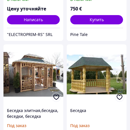
Цену уточняйте
750
€
Написать
Купить
"ELECTROPRIM-RS" SRL
Pine Tale
Беседка элитная,беседка,
Беседка
беседки, беседка
деревянная, беседка из
Под заказ
Под заказ
дерева, беседка для сада