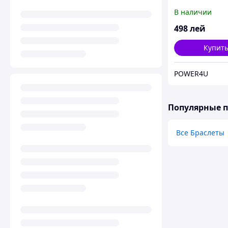
В наличии
498
лей
Купит
POWER4U
Популярные 
Все Браслеты