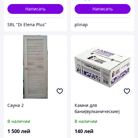
Написать
Написать
SRL "Di Elena Plus"
plinap
Сауна 2
Камни для
бани(вулканические)
pietre pentru sauna
В наличии
В наличии
1 500
лей
140
лей