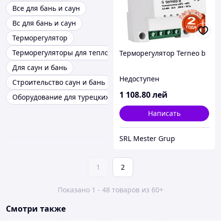
Все для бань и саун
Вс для бань и саун
Терморегулятор
Терморегуляторы для теплого пола
Терморегулятор Terneo b
Для саун и бань
Недоступен
Строительство саун и бань
1 108
.80
лей
Оборудование для турецких бань хаммамов
Написать
SRL Mester Grup
1
2
Показано 1 - 48 товаров из 60+
Смотри также