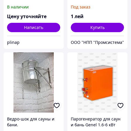
м³)
В наличии
Под заказ
Цену уточняйте
1
лей
Написать
Купить
plinap
ООО "НПП "Промсистема"
Ведро-шок для сауны и
Парогенератор для саун
бани.
и бань Genel 1.6-6 кВт
(2.5-9 м³)