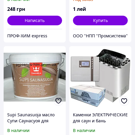
248
грн
1
лей
Написать
Купить
ПРОФ-ХИМ express
ООО "НПП "Промсистема"
Supi Saunasuoja масло
Каменки ЭЛЕКТРИЧЕСКИЕ
Супи Саунасуоя для
для саун и бань
защиты бани, сауны 2,7л
В наличии
В наличии