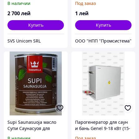
В наличии
Под заказ
2 700
лей
1
лей
Купить
Купить
SVS Unicom SRL
ООО "НПП "Промсистема"
Supi Saunasuoja масло
Парогенератор для саун
Супи Саунасуоя для
и бань Genel 9-18 кВт (15-
защиты бани, сауны 0,9л
30 м³)
В наличии
Под заказ