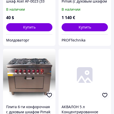
шкаф Asel AF-0023 (33
Pimak (с духовым шкафом
литра)
и газовым контроллером)
В наличии
В наличии
40
$
1 140
€
Купить
Купить
Молдоваторг
PROFTechnika
Плита 6-ти конфорочная
АКВАЛОН 5 л
с духовым шкафом Pimak
Концентрированное