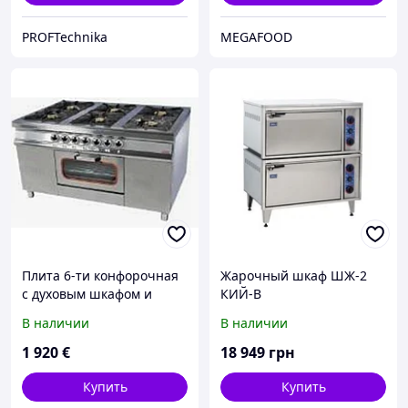
PROFTechnika
MEGAFOOD
Плита 6-ти конфорочная
Жарочный шкаф ШЖ-2
с духовым шкафом и
КИЙ-В
газовым контроллером
В наличии
В наличии
Pimak МО15-6(40х40)
1 920
€
18 949
грн
Купить
Купить