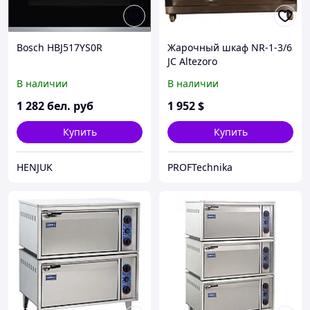
Bosch HBJ517YS0R
Жарочный шкаф NR-1-3/6
JC Altezoro
В наличии
В наличии
1 282
бел. руб
1 952
$
Купить
Купить
HENJUK
PROFTechnika