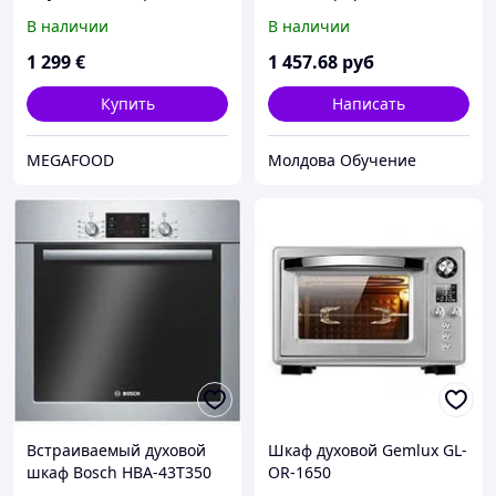
МО15-6
средство для удаления
В наличии
В наличии
нагара в духовых шкафах,
грилях и СВЧ (4 штуки/
1 299
€
1 457
.68
руб
коробка)
Купить
Написать
MEGAFOOD
Молдова Обучение
Встраиваемый духовой
Шкаф духовой Gemlux GL-
шкаф Bosch HBA-43T350
OR-1650