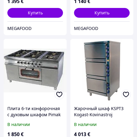
1 395
€
1 140
€
Купить
Купить
MEGAFOOD
MEGAFOOD
Плита 6-ти конфорочная
Жарочный шкаф KSPT3
с духовым шкафом Pimak
Kogast-Kovinastroj
МО15-6 (40х40)
В наличии
В наличии
1 850
€
4 013
€