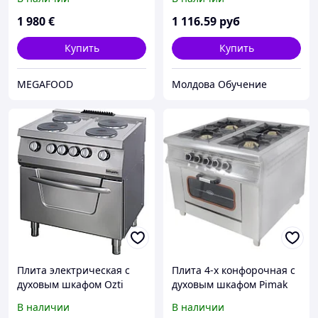
шкафов (3 штуки/коробка)
1 980
€
1 116
.59
руб
Купить
Купить
MEGAFOOD
Молдова Обучение
Плита электрическая с
Плита 4-х конфорочная с
духовым шкафом Ozti
духовым шкафом Pimak
OSOEF 8070
МО15-4 (40х40)
В наличии
В наличии