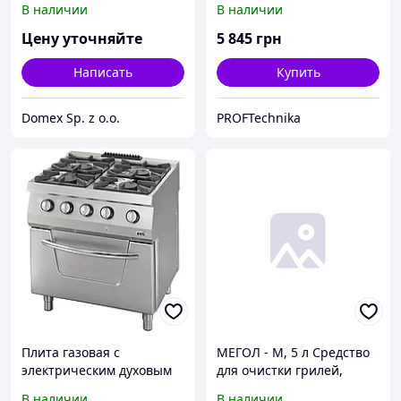
В наличии
В наличии
Цену уточняйте
5 845
грн
Написать
Купить
Domex Sp. z o.o.
PROFTechnika
Плита газовая с
МЕГОЛ - М, 5 л Средство
электрическим духовым
для очистки грилей,
шкафом Ozti OSOGEF 8070
кухонных плит, духовых
В наличии
В наличии